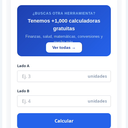
¿BUSCAS OTRA HERRAMIENTA?
Tenemos +1,000 calculadoras
gratuitas
Finanzas, salud, matemáticas, conversiones y
mucho más.
Ver todas →
Lado A
unidades
Lado B
unidades
Calcular