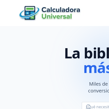
Skip
to
content
La bib
más
Miles de
conversio