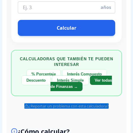
años
Calcular
CALCULADORAS QUE TAMBIÉN TE PUEDEN
INTERESAR
% Porcentaje
Interés Compuesto
Descuento
Interés Simple
Ver todas
de Finanzas →
¿Reportar un problema con esta calculadora?
¿Cómo calcular?