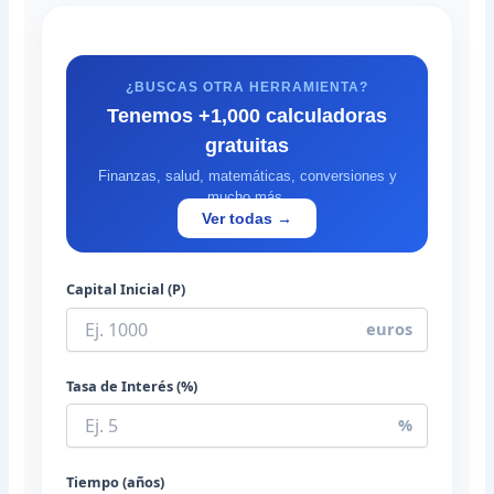
¿BUSCAS OTRA HERRAMIENTA?
Tenemos +1,000 calculadoras
gratuitas
Finanzas, salud, matemáticas, conversiones y
mucho más.
Ver todas →
Capital Inicial (P)
euros
Tasa de Interés (%)
%
Tiempo (años)