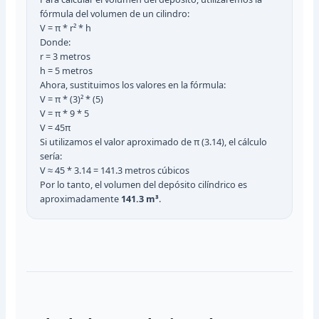
fórmula del volumen de un cilindro:
V = π * r² * h
Donde:
r = 3 metros
h = 5 metros
Ahora, sustituimos los valores en la fórmula:
V = π * (3)² * (5)
V = π * 9 * 5
V = 45π
Si utilizamos el valor aproximado de π (3.14), el cálculo
sería:
V ≈ 45 * 3.14 = 141.3 metros cúbicos
Por lo tanto, el volumen del depósito cilíndrico es
aproximadamente
141.3 m³
.