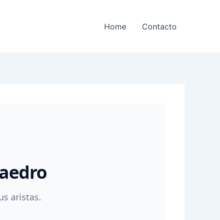
Home
Contacto
raedro
us aristas.