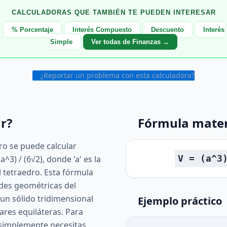
CALCULADORAS QUE TAMBIÉN TE PUEDEN INTERESAR
% Porcentaje
Interés Compuesto
Descuento
Interés
Simple
Ver todas de Finanzas →
¿Reportar un problema con esta calculadora?
r?
Fórmula mate
ro se puede calcular
V = (a^3
a^3) / (6√2), donde 'a' es la
l tetraedro. Esta fórmula
ades geométricas del
 un sólido tridimensional
Ejemplo práctico
ares equiláteras. Para
, simplemente necesitas