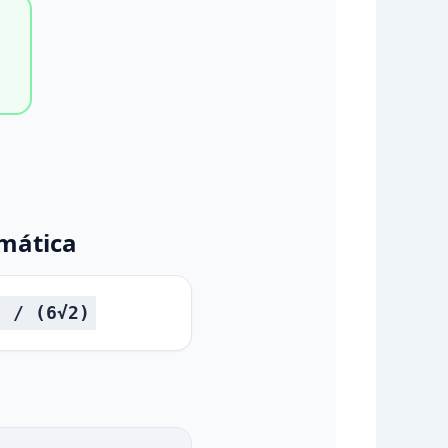
mática
) / (6√2)