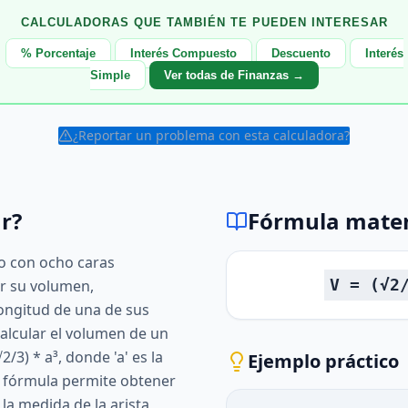
CALCULADORAS QUE TAMBIÉN TE PUEDEN INTERESAR
% Porcentaje
Interés Compuesto
Descuento
Interés
Simple
Ver todas de Finanzas →
¿Reportar un problema con esta calculadora?
r?
Fórmula mate
ro con ocho caras
V = (√2
ar su volumen,
ongitud de una de sus
calcular el volumen de un
2/3) * a³, donde 'a' es la
Ejemplo práctico
ta fórmula permite obtener
la medida de la arista