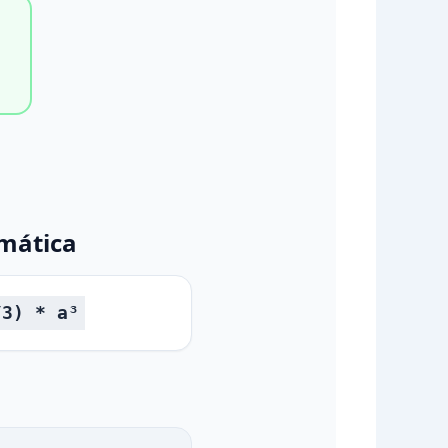
mática
/3) * a³