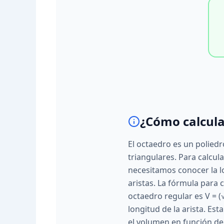
¿Cómo calcula
El octaedro es un polied
triangulares. Para calcul
necesitamos conocer la l
aristas. La fórmula para 
octaedro regular es V = (√
longitud de la arista. Es
el volumen en función de 