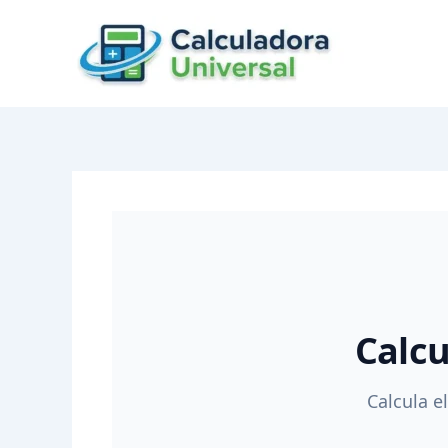
Skip
to
content
Calc
Calcula e