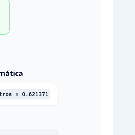
mática
tros × 0.621371