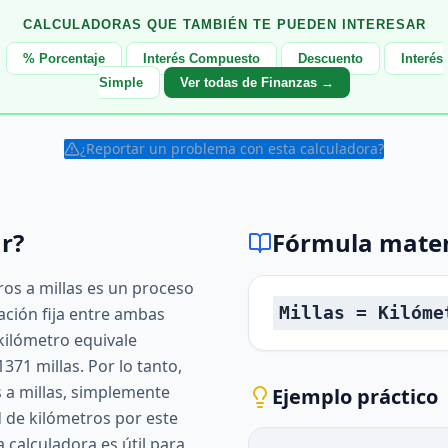
CALCULADORAS QUE TAMBIÉN TE PUEDEN INTERESAR
% Porcentaje
Interés Compuesto
Descuento
Interés
Simple
Ver todas de Finanzas →
¿Reportar un problema con esta calculadora?
r?
Fórmula mate
ros a millas es un proceso
Millas = Kilóme
lación fija entre ambas
kilómetro equivale
71 millas. Por lo tanto,
s a millas, simplemente
Ejemplo práctico
d de kilómetros por este
a calculadora es útil para