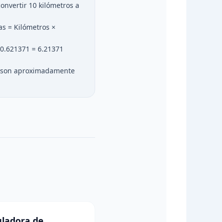
nvertir 10 kilómetros a
as = Kilómetros ×
× 0.621371 = 6.21371
os son aproximadamente
uladora de