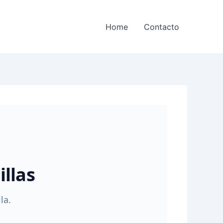
Home
Contacto
illas
la.