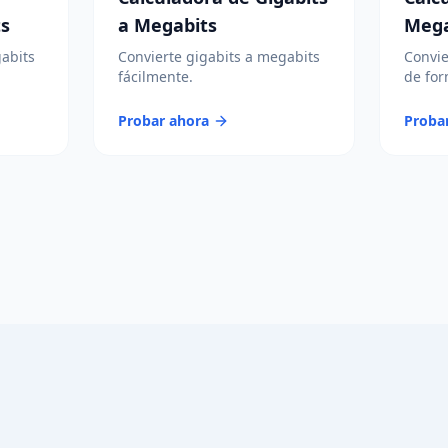
ts
a Megabits
Mega
gabits
Convierte gigabits a megabits
Convie
fácilmente.
de for
Probar ahora
Proba