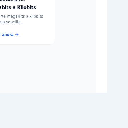
bits a Kilobits
rte megabits a kilobits
ma sencilla.
r ahora