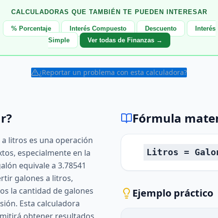
CALCULADORAS QUE TAMBIÉN TE PUEDEN INTERESAR
% Porcentaje
Interés Compuesto
Descuento
Interés
Simple
Ver todas de Finanzas →
¿Reportar un problema con esta calculadora?
r?
Fórmula mate
a litros es una operación
Litros = Galo
os, especialmente en la
galón equivale a 3.78541
rtir galones a litros,
s la cantidad de galones
Ejemplo práctico
sión. Esta calculadora
ermitirá obtener resultados