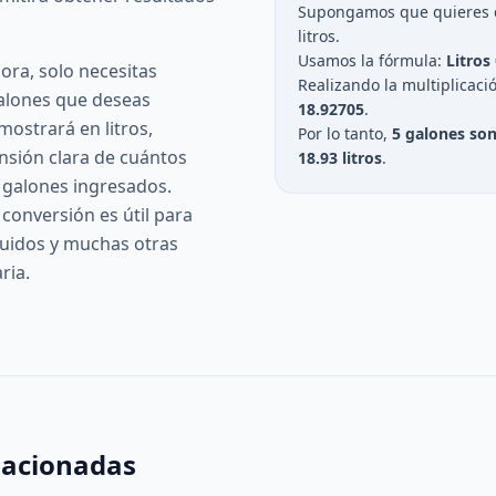
Supongamos que quieres c
litros.
Usamos la fórmula:
Litros
dora, solo necesitas
Realizando la multiplicac
galones que deseas
18.92705
.
 mostrará en litros,
Por lo tanto,
5 galones so
sión clara de cuántos
18.93 litros
.
s galones ingresados.
conversión es útil para
quidos y muchas otras
ria.
lacionadas