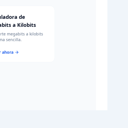
uladora de
bits a Kilobits
rte megabits a kilobits
ma sencilla.
r ahora