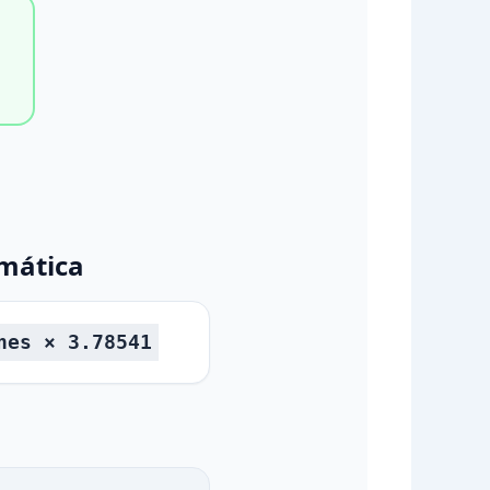
mática
nes × 3.78541