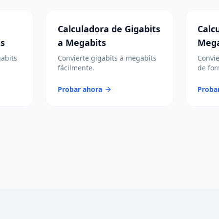
Calculadora de Gigabits
Calc
ts
a Megabits
Mega
gabits
Convierte gigabits a megabits
Convie
fácilmente.
de for
Probar ahora
Proba