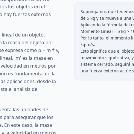
os los objetos en el
Supongamos que tenemos 
no hay fuerzas externas
de 5 kg y se mueve a una 
Aplicando la fórmula del 
Momento Lineal = 5 kg × 1
lineal de un objeto,
Por lo tanto, el momento li
a la masa del objeto por
kg·m/s.
se expresa como p = m * v,
Esto significa que el obje
ineal, 'm' es la masa en
movimiento significativa, 
sistema cerrado, seguirá
la velocidad en metros por
una fuerza externa actúe s
ción es fundamental en la
rsas aplicaciones, desde la
ta el análisis de
uenta las unidades de
os para asegurar que los
. En este caso, la masa
 y la velocidad en metros