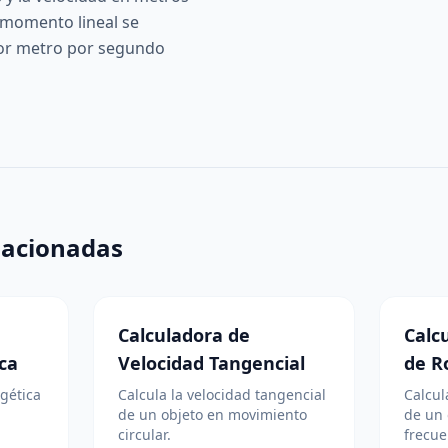
 momento lineal se
or metro por segundo
lacionadas
Calculadora de
Calc
ica
Velocidad Tangencial
de R
rgética
Calcula la velocidad tangencial
Calcul
de un objeto en movimiento
de un 
circular.
frecue