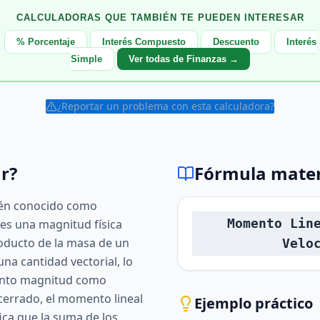
CALCULADORAS QUE TAMBIÉN TE PUEDEN INTERESAR
% Porcentaje
Interés Compuesto
Descuento
Interés
Simple
Ver todas de Finanzas →
¿Reportar un problema con esta calculadora?
r?
Fórmula mate
ién conocido como
Momento Lin
es una magnitud física
oducto de la masa de un
Velo
una cantidad vectorial, lo
tanto magnitud como
 cerrado, el momento lineal
Ejemplo práctico
fica que la suma de los