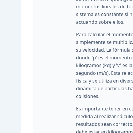
momentos lineales de tod
sistema es constante si 
actuando sobre ellos.
Para calcular el momento 
simplemente se multiplic
su velocidad. La fórmula 
donde 'p' es el momento l
kilogramos (kg) y 'v' es 
segundo (m/s). Esta rela
física y se utiliza en dive
dinámica de partículas has
colisiones.
Es importante tener en c
medida al realizar cálcul
resultados sean correctos
debe estar en kilogramos