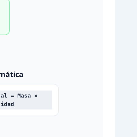
mática
eal = Masa ×
cidad