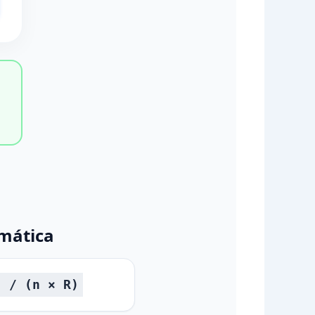
mática
) / (n × R)