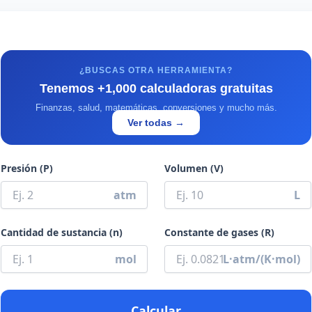
¿BUSCAS OTRA HERRAMIENTA?
Tenemos +1,000 calculadoras gratuitas
Finanzas, salud, matemáticas, conversiones y mucho más.
Ver todas →
Presión (P)
Volumen (V)
atm
L
Cantidad de sustancia (n)
Constante de gases (R)
mol
L·atm/(K·mol)
Calcular