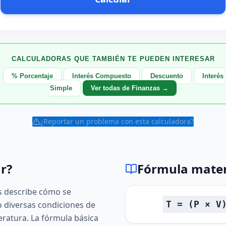
CALCULADORAS QUE TAMBIÉN TE PUEDEN INTERESAR
% Porcentaje
Interés Compuesto
Descuento
Interés
Simple
Ver todas de Finanzas →
¿Reportar un problema con esta calculadora?
r?
Fórmula mate
es describe cómo se
T = (P × V
 diversas condiciones de
ratura. La fórmula básica