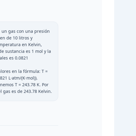
un gas con una presión
n de 10 litros y
mperatura en Kelvin,
e sustancia es 1 mol y la
ales es 0.0821
lores en la fórmula: T =
0821 L·atm/(K·mol)).
enemos T = 243.78 K. Por
l gas es de 243.78 Kelvin.