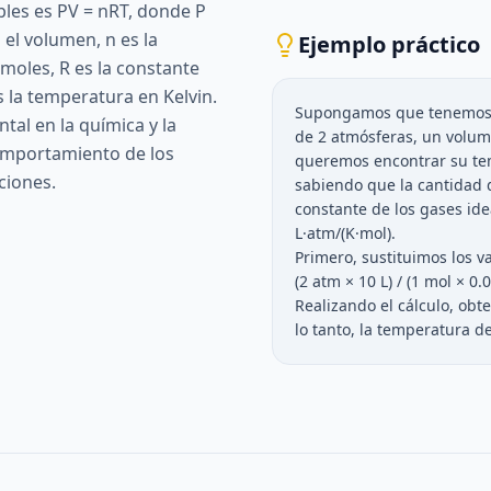
bles es PV = nRT, donde P
s el volumen, n es la
Ejemplo práctico
moles, R es la constante
s la temperatura en Kelvin.
Supongamos que tenemos 
tal en la química y la
de 2 atmósferas, un volume
comportamiento de los
queremos encontrar su te
ciones.
sabiendo que la cantidad d
constante de los gases ide
L·atm/(K·mol).
Primero, sustituimos los va
(2 atm × 10 L) / (1 mol × 0.
Realizando el cálculo, obt
lo tanto, la temperatura de