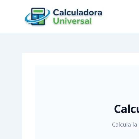
Skip
to
content
Calc
Calcula la