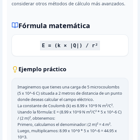
considerar otros métodos de cálculo más avanzados.
Fórmula matemática
E = (k × |Q|) / r²
Ejemplo práctico
Imaginemos que tienes una carga de 5 microcoulombs
(5 x 10^-6 C) situada a 2 metros de distancia de un punto
donde deseas calcular el campo eléctrico.
La constante de Coulomb (k) es 8.99 x 10^9 N m²/C².
Usando la fórmula: E = (8.99 x 10^9 N m²/C² * 5 x 10^-6 C)
/ (2 m)², obtenemos:
Primero, calculamos el denominador: (2 m)² = 4 m².
Luego, multiplicamos: 8.99 x 10^9 * 5 x 10^-6 = 44.95 x
10^3.