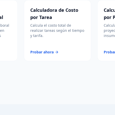
Calculadora de Costo
Calc
al
por Tarea
por 
aboral
Calcula el costo total de
Calcul
 en
realizar tareas según el tiempo
proyec
s
y tarifa.
insumo
Probar ahora
Proba