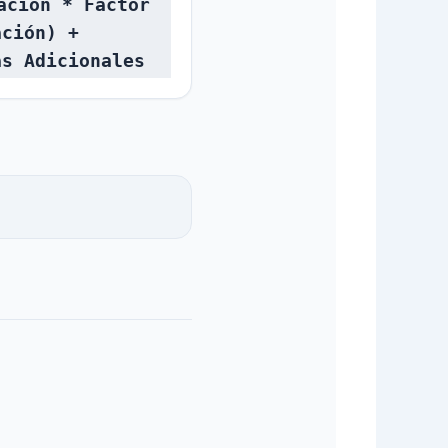
ación * Factor
ación) +
as Adicionales