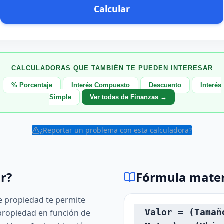
Calcular
CALCULADORAS QUE TAMBIÉN TE PUEDEN INTERESAR
% Porcentaje
Interés Compuesto
Descuento
Interés
Simple
Ver todas de Finanzas →
¿Reportar un problema con esta calculadora?
r?
Fórmula mate
de propiedad te permite
Valor = (Tamañ
propiedad en función de