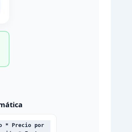
mática
o * Precio por