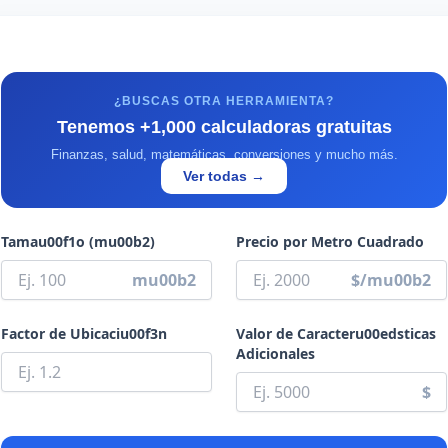
¿BUSCAS OTRA HERRAMIENTA?
Tenemos +1,000 calculadoras gratuitas
Finanzas, salud, matemáticas, conversiones y mucho más.
Ver todas →
Tamau00f1o (mu00b2)
Precio por Metro Cuadrado
mu00b2
$/mu00b2
Factor de Ubicaciu00f3n
Valor de Caracteru00edsticas
Adicionales
$