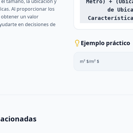
el tamaño, la ubicación y
Metro) + (Ubic
ficas. Al proporcionar los
de Ubic
 obtener un valor
Característic
udarte en decisiones de
Ejemplo práctico
m² $/m² $
lacionadas