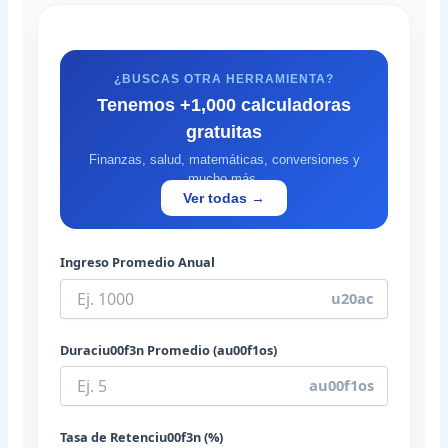
¿BUSCAS OTRA HERRAMIENTA?
Tenemos +1,000 calculadoras
gratuitas
Finanzas, salud, matemáticas, conversiones y
mucho más.
Ver todas →
Ingreso Promedio Anual
u20ac
Duraciu00f3n Promedio (au00f1os)
au00f1os
Tasa de Retenciu00f3n (%)