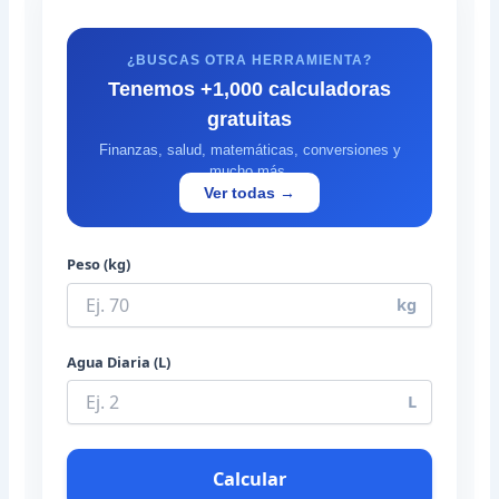
¿BUSCAS OTRA HERRAMIENTA?
Tenemos +1,000 calculadoras
gratuitas
Finanzas, salud, matemáticas, conversiones y
mucho más.
Ver todas →
Peso (kg)
kg
Agua Diaria (L)
L
Calcular