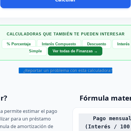
CALCULADORAS QUE TAMBIÉN TE PUEDEN INTERESAR
% Porcentaje
Interés Compuesto
Descuento
Interés
Simple
Ver todas de Finanzas →
¿Reportar un problema con esta calculadora?
r?
Fórmula mate
ca permite estimar el pago
Pago mensua
lizar para un préstamo
órmula de amortización de
(Interés / 100