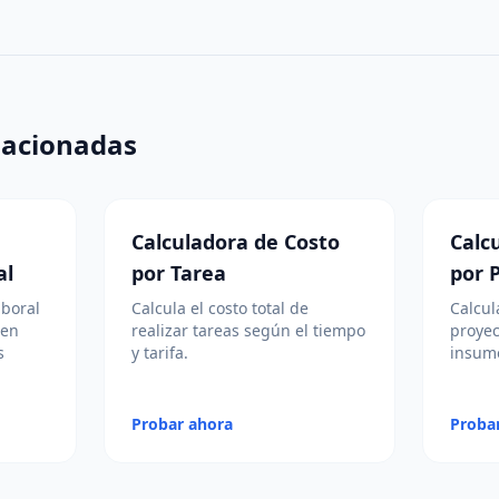
lacionadas
Calculadora de Costo
Calc
al
por Tarea
por 
aboral
Calcula el costo total de
Calcul
 en
realizar tareas según el tiempo
proyec
s
y tarifa.
insumo
Probar ahora
Proba