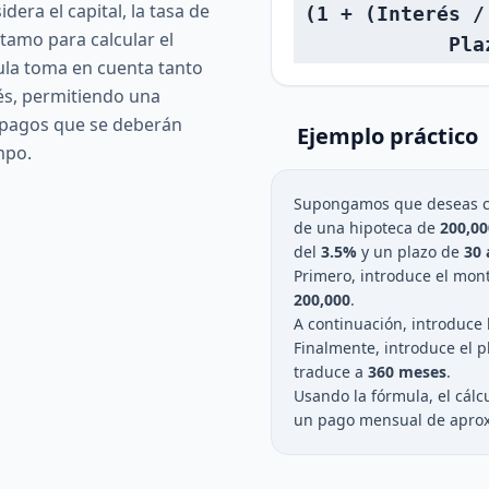
dera el capital, la tasa de
(1 + (Interés /
stamo para calcular el
Pla
la toma en cuenta tanto
rés, permitiendo una
s pagos que se deberán
Ejemplo práctico
empo.
Supongamos que deseas ca
de una hipoteca de
200,00
del
3.5%
y un plazo de
30 
Primero, introduce el mont
200,000
.
A continuación, introduce 
Finalmente, introduce el 
traduce a
360 meses
.
Usando la fórmula, el cál
un pago mensual de apr