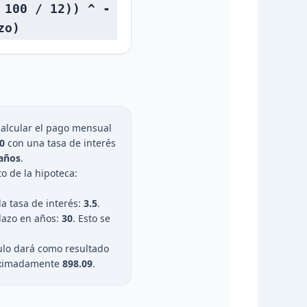
 100 / 12)) ^ -
zo)
lcular el pago mensual
0
con una tasa de interés
años
.
o de la hipoteca:
la tasa de interés:
3.5
.
plazo en años:
30
. Esto se
culo dará como resultado
oximadamente
898.09
.