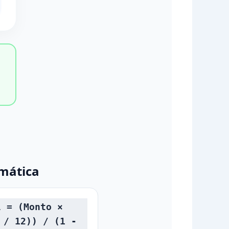
mática
l = (Monto ×
 / 12)) / (1 -