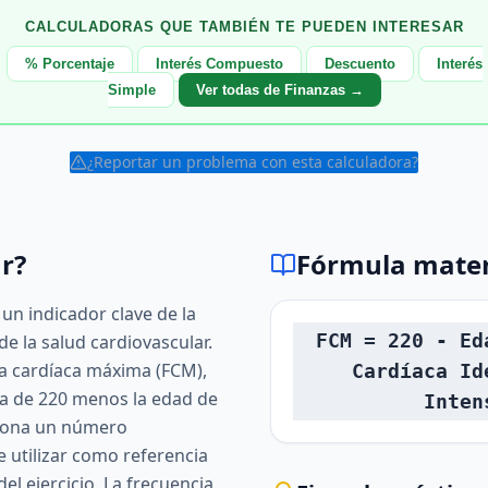
CALCULADORAS QUE TAMBIÉN TE PUEDEN INTERESAR
% Porcentaje
Interés Compuesto
Descuento
Interés
Simple
Ver todas de Finanzas →
¿Reportar un problema con esta calculadora?
r?
Fórmula mate
 un indicador clave de la
FCM = 220 - Ed
 de la salud cardiovascular.
ia cardíaca máxima (FCM),
Cardíaca Id
ica de 220 menos la edad de
Inten
ciona un número
utilizar como referencia
el ejercicio. La frecuencia