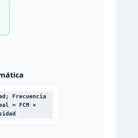
mática
ad; Frecuencia
eal = FCM ×
sidad