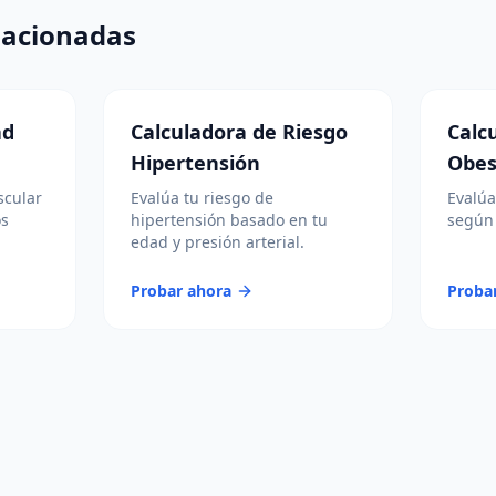
lacionadas
ad
Calculadora de Riesgo
Calc
Hipertensión
Obes
scular
Evalúa tu riesgo de
Evalúa
os
hipertensión basado en tu
según 
edad y presión arterial.
Probar ahora
Proba