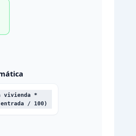
mática
a vivienda *
 entrada / 100)