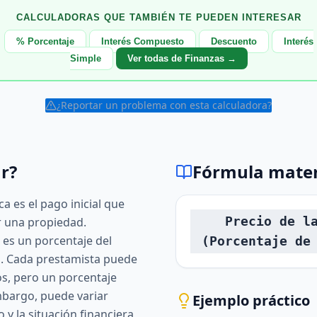
CALCULADORAS QUE TAMBIÉN TE PUEDEN INTERESAR
% Porcentaje
Interés Compuesto
Descuento
Interés
Simple
Ver todas de Finanzas →
¿Reportar un problema con esta calculadora?
r?
Fórmula mate
a es el pago inicial que
Precio de l
r una propiedad.
es un porcentaje del
(Porcentaje de
da. Cada prestamista puede
os, pero un porcentaje
mbargo, puede variar
Ejemplo práctico
 y la situación financiera