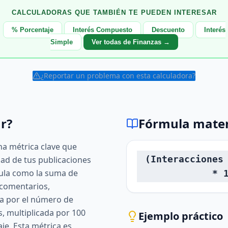
CALCULADORAS QUE TAMBIÉN TE PUEDEN INTERESAR
% Porcentaje
Interés Compuesto
Descuento
Interés
Simple
Ver todas de Finanzas →
¿Reportar un problema con esta calculadora?
r?
Fórmula mate
a métrica clave que
(Interacciones
dad de tus publicaciones
cula como la suma de
* 
 comentarios,
da por el número de
, multiplicada por 100
Ejemplo práctico
je. Esta métrica es