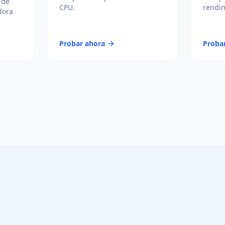
 de
CPU.
rendim
dora
Probar ahora
Proba