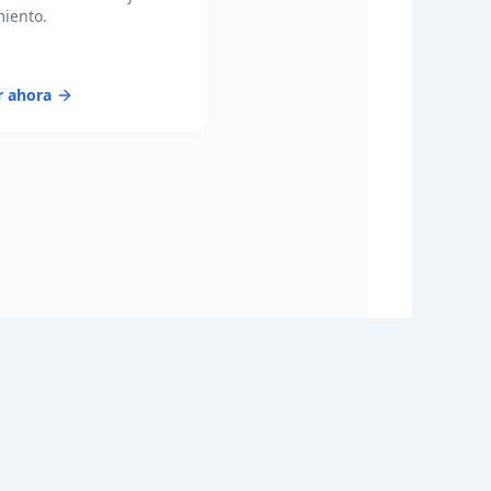
iento.
r ahora