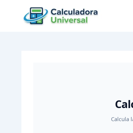
Skip
to
content
Cal
Calcula 