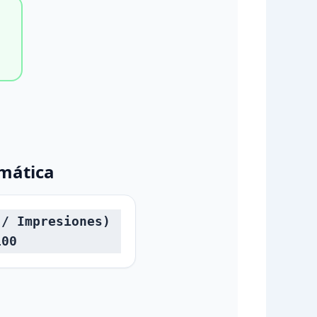
mática
 / Impresiones)
100