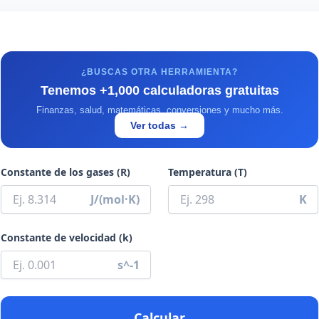
¿BUSCAS OTRA HERRAMIENTA?
Tenemos +1,000 calculadoras gratuitas
Finanzas, salud, matemáticas, conversiones y mucho más.
Ver todas →
Constante de los gases (R)
Temperatura (T)
J/(mol·K)
K
Constante de velocidad (k)
s^-1
Calcular