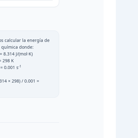
calcular la energía de
n química donde:
= 8.314 J/(mol·K)
= 298 K
-1
= 0.001 s
314 × 298) / 0.001 =