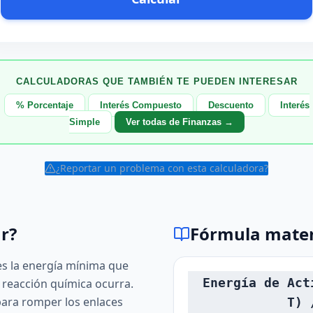
CALCULADORAS QUE TAMBIÉN TE PUEDEN INTERESAR
% Porcentaje
Interés Compuesto
Descuento
Interés
Simple
Ver todas de Finanzas →
¿Reportar un problema con esta calculadora?
r?
Fórmula mate
es la energía mínima que
Energía de Act
 reacción química ocurra.
para romper los enlaces
T) 