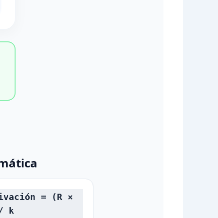
mática
ivación = (R ×
/ k