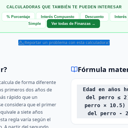
CALCULADORAS QUE TAMBIÉN TE PUEDEN INTERESAR
% Porcentaje
Interés Compuesto
Descuento
Interés
Simple
Ver todas de Finanzas →
¿Reportar un problema con esta calculadora?
r?
Fórmula mate
calcula de forma diferente
Edad en años h
los primeros dos años de
más rápido que un
del perro ≤ 2
se considera que el primer
perro × 10.5)
quivale a siete años
del perro - 
ta regla varía según el
o. A partir del segundo