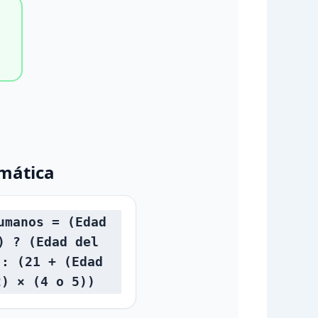
mática
umanos = (Edad
) ? (Edad del
 : (21 + (Edad
2) × (4 o 5))