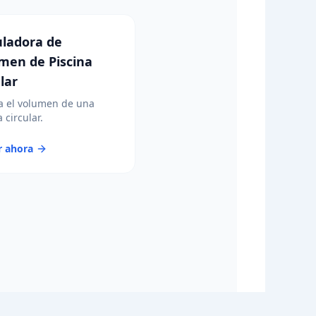
uladora de
men de Piscina
lar
a el volumen de una
 circular.
r ahora