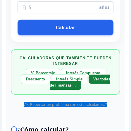
años
Calcular
CALCULADORAS QUE TAMBIÉN TE PUEDEN
INTERESAR
% Porcentaje
Interés Compuesto
Descuento
Interés Simple
Ver todas
de Finanzas →
¿Reportar un problema con esta calculadora?
¿Cómo calcular?