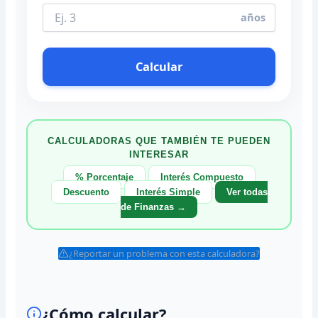
años
Calcular
CALCULADORAS QUE TAMBIÉN TE PUEDEN
INTERESAR
% Porcentaje
Interés Compuesto
Descuento
Interés Simple
Ver todas
de Finanzas →
¿Reportar un problema con esta calculadora?
¿Cómo calcular?