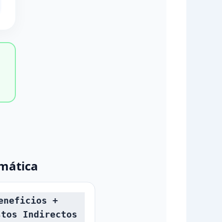
mática
eneficios +
stos Indirectos