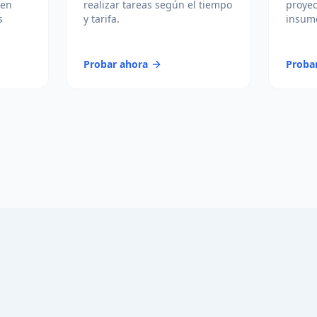
 en
realizar tareas según el tiempo
proyec
s
y tarifa.
insumo
Probar ahora
Proba