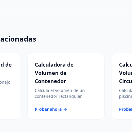
lacionadas
ad de
Calculadora de
Calc
Volumen de
Volu
Contenedor
Circu
onejo
Calcula el volumen de un
Calcul
contenedor rectangular.
piscina
Probar ahora
Proba