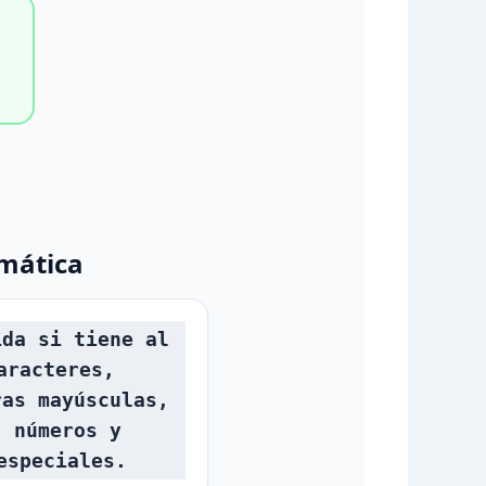
mática
ida si tiene al
aracteres,
ras mayúsculas,
, números y
especiales.