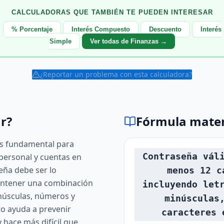
CALCULADORAS QUE TAMBIÉN TE PUEDEN INTERESAR
% Porcentaje
Interés Compuesto
Descuento
Interés
Simple
Ver todas de Finanzas →
¿Reportar un problema con esta calculadora?
r?
Fórmula mate
s fundamental para
Contraseña vál
personal y cuentas en
eña debe ser lo
menos 12 c
contener una combinación
incluyendo let
núsculas, números y
minúsculas
to ayuda a prevenir
caracteres 
 hace más difícil que