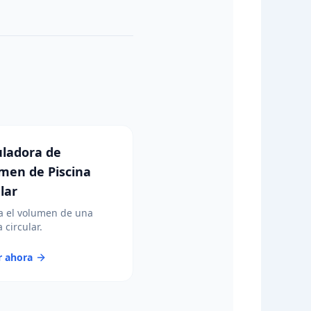
uladora de
men de Piscina
lar
a el volumen de una
 circular.
r ahora