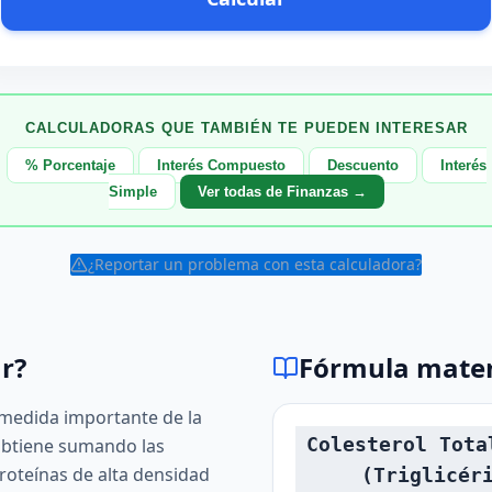
CALCULADORAS QUE TAMBIÉN TE PUEDEN INTERESAR
% Porcentaje
Interés Compuesto
Descuento
Interés
Simple
Ver todas de Finanzas →
¿Reportar un problema con esta calculadora?
r?
Fórmula mate
a medida importante de la
Colesterol Tota
 obtiene sumando las
roteínas de alta densidad
(Triglicér