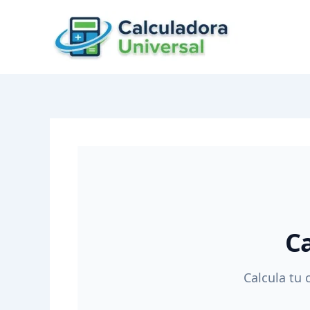
Skip
to
content
Ca
Calcula tu c