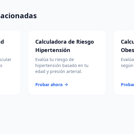
lacionadas
ad
Calculadora de Riesgo
Calc
Hipertensión
Obes
scular
Evalúa tu riesgo de
Evalúa
os
hipertensión basado en tu
según 
edad y presión arterial.
Probar ahora
Proba