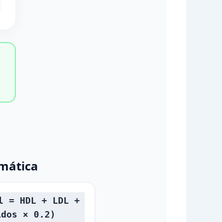
mática
l = HDL + LDL +
idos × 0.2)