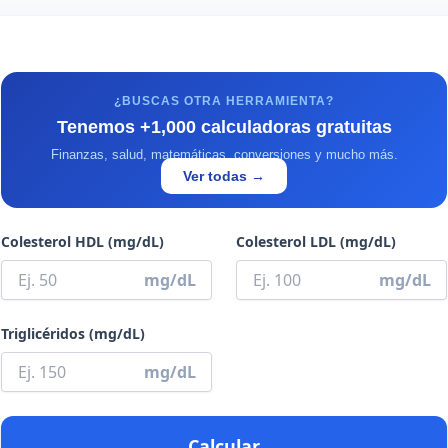
¿BUSCAS OTRA HERRAMIENTA?
Tenemos +1,000 calculadoras gratuitas
Finanzas, salud, matemáticas, conversiones y mucho más.
Ver todas →
Colesterol HDL (mg/dL)
Colesterol LDL (mg/dL)
mg/dL
mg/dL
Triglicéridos (mg/dL)
mg/dL
Calcular