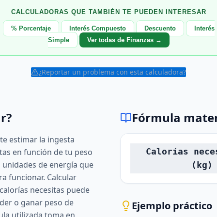
CALCULADORAS QUE TAMBIÉN TE PUEDEN INTERESAR
% Porcentaje
Interés Compuesto
Descuento
Interés
Simple
Ver todas de Finanzas →
¿Reportar un problema con esta calculadora?
r?
Fórmula mate
te estimar la ingesta
Calorías nece
itas en función de tu peso
on unidades de energía que
(kg)
ra funcionar. Calcular
alorías necesitas puede
der o ganar peso de
Ejemplo práctico
ula utilizada toma en