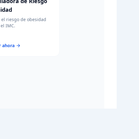
uladora de Riesgo
idad
 el riesgo de obesidad
el IMC.
r ahora