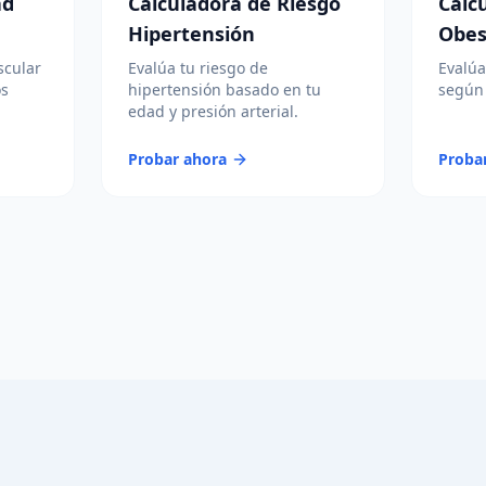
ad
Calculadora de Riesgo
Calc
Hipertensión
Obes
scular
Evalúa tu riesgo de
Evalúa
os
hipertensión basado en tu
según 
edad y presión arterial.
Probar ahora
Proba