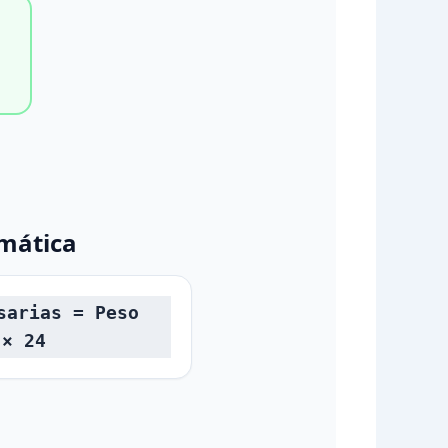
mática
sarias = Peso
 × 24