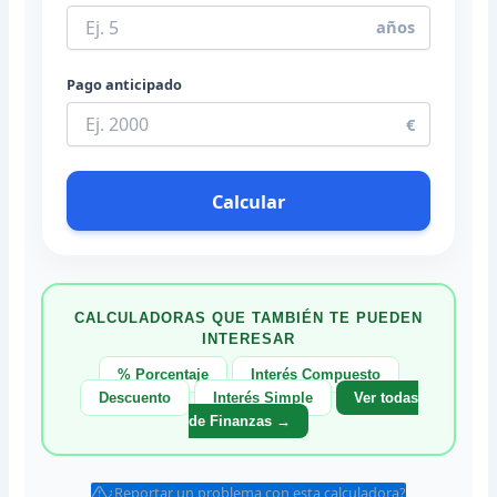
años
Pago anticipado
€
Calcular
CALCULADORAS QUE TAMBIÉN TE PUEDEN
INTERESAR
% Porcentaje
Interés Compuesto
Descuento
Interés Simple
Ver todas
de Finanzas →
¿Reportar un problema con esta calculadora?