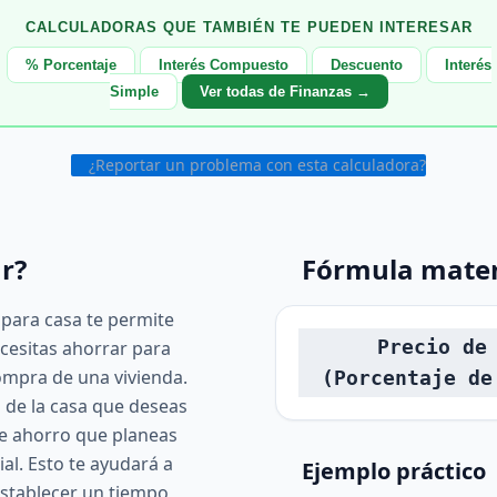
CALCULADORAS QUE TAMBIÉN TE PUEDEN INTERESAR
% Porcentaje
Interés Compuesto
Descuento
Interés
Simple
Ver todas de Finanzas →
¿Reportar un problema con esta calculadora?
r?
Fórmula mate
 para casa te permite
Precio de
cesitas ahorrar para
compra de una vivienda.
(Porcentaje de
o de la casa que deseas
de ahorro que planeas
ial. Esto te ayudará a
Ejemplo práctico
 establecer un tiempo