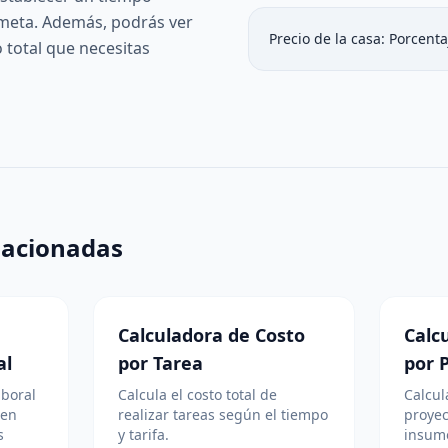
u meta. Además, podrás ver
Precio de la casa:
Porcenta
 total que necesitas
lacionadas
Calculadora de Costo
Calc
al
por Tarea
por 
aboral
Calcula el costo total de
Calcul
 en
realizar tareas según el tiempo
proyec
s
y tarifa.
insumo